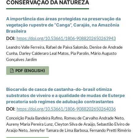
CONSERVAÇÃO DA NATUREZA
A importância das áreas protegidas na preservação da
vegetação rupestre de “Canga”, Carajás, na Amazônia
Brasileira
DOI:
https://doi.org/10.53661/1806-9088202650263943
Leandro Valle Ferreira, Rafael de Paiva Salomão, Denise de Andrade
Cunha, Darley Calderaro Leal Matos, Pia Parolin, Mário Augusto
Gonçalves Jardim
PDF (ENGLISH)
Biocarvão de casca de castanha-do-brasil otimiza
substratos de viveiro e a qualidade de mudas de Euterpe
precatoria sob regimes de adubação contrastantes
DOI:
https://doi.org/10.53661/1806-9088202650264036
Conceição Paula Bandeira Rufino, Romeu de Carvalho Andrade Neto,
Aureny Maria Pereira Lunz, Cleyton Silva de Araújo, Sebastião Elviro de
Araújo Neto, Jennyfer Tamara de Lima Barbosa, Fernando Pretti Rimério