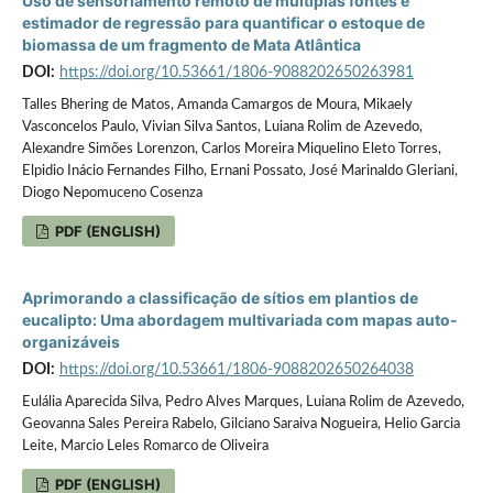
Uso de sensoriamento remoto de múltiplas fontes e
estimador de regressão para quantificar o estoque de
biomassa de um fragmento de Mata Atlântica
DOI:
https://doi.org/10.53661/1806-9088202650263981
Talles Bhering de Matos, Amanda Camargos de Moura, Mikaely
Vasconcelos Paulo, Vivian Silva Santos, Luiana Rolim de Azevedo,
Alexandre Simões Lorenzon, Carlos Moreira Miquelino Eleto Torres,
Elpidio Inácio Fernandes Filho, Ernani Possato, José Marinaldo Gleriani,
Diogo Nepomuceno Cosenza
PDF (ENGLISH)
Aprimorando a classificação de sítios em plantios de
eucalipto: Uma abordagem multivariada com mapas auto-
organizáveis
DOI:
https://doi.org/10.53661/1806-9088202650264038
Eulália Aparecida Silva, Pedro Alves Marques, Luiana Rolim de Azevedo,
Geovanna Sales Pereira Rabelo, Gilciano Saraiva Nogueira, Helio Garcia
Leite, Marcio Leles Romarco de Oliveira
PDF (ENGLISH)