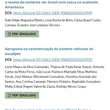
e receita da castanha-do-brasil com casca no sudoeste
Amazônico
DOI:
https://doi.org/10.53661/1806-9088202650263969
Ítalo Felipe Nogueira Ribeiro, Lívia Rocha de Brito, Cleísa Brasil Cunha
Cartaxo, Evandro José Linhares Ferreira
PDF (ENGLISH)
Aeroponia na caracterização do sistema radicular do
eucalipto
DOI:
https://doi.org/10.53661/1806-9088202650263902
Lúcio Mauro da Silva Guimarães, Thaissa de Paula Farias Soares, Antonio
Carlos da Mota Porto, João Lucas Pacheco Machado Silva, Matheus
Perek, José Mateus Wisniewski Gonsalves, Anselmo Azevedo dos
Santos, Ana Cristina Camargo Therezo Pinheiro, Reginaldo Gonçalves
Mafia, Edival Ângelo Valverde Zauza, Rodrigo Neves Graça
PDF (ENGLISH)