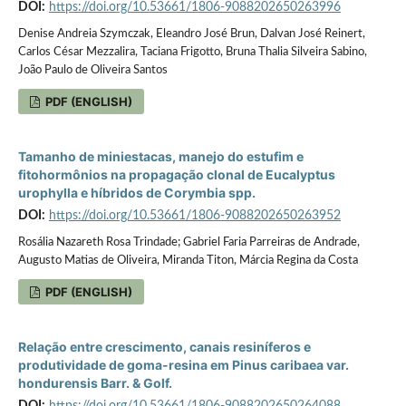
DOI:
https://doi.org/10.53661/1806-9088202650263996
Denise Andreia Szymczak, Eleandro José Brun, Dalvan José Reinert,
Carlos César Mezzalira, Taciana Frigotto, Bruna Thalia Silveira Sabino,
João Paulo de Oliveira Santos
PDF (ENGLISH)
Tamanho de miniestacas, manejo do estufim e
fitohormônios na propagação clonal de Eucalyptus
urophylla e híbridos de Corymbia spp.
DOI:
https://doi.org/10.53661/1806-9088202650263952
Rosália Nazareth Rosa Trindade; Gabriel Faria Parreiras de Andrade,
Augusto Matias de Oliveira, Miranda Titon, Márcia Regina da Costa
PDF (ENGLISH)
Relação entre crescimento, canais resiníferos e
produtividade de goma-resina em Pinus caribaea var.
hondurensis Barr. & Golf.
DOI:
https://doi.org/10.53661/1806-9088202650264088