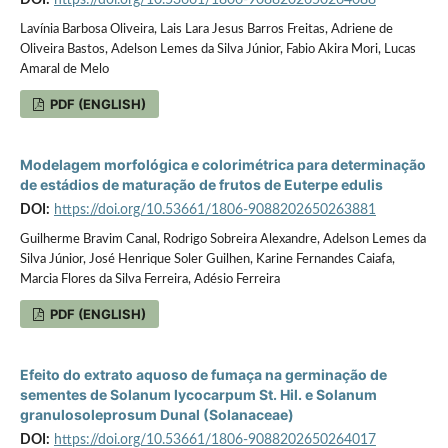
Lavínia Barbosa Oliveira, Lais Lara Jesus Barros Freitas, Adriene de
Oliveira Bastos, Adelson Lemes da Silva Júnior, Fabio Akira Mori, Lucas
Amaral de Melo
PDF (ENGLISH)
Modelagem morfológica e colorimétrica para determinação
de estádios de maturação de frutos de Euterpe edulis
DOI:
https://doi.org/10.53661/1806-9088202650263881
Guilherme Bravim Canal, Rodrigo Sobreira Alexandre, Adelson Lemes da
Silva Júnior, José Henrique Soler Guilhen, Karine Fernandes Caiafa,
Marcia Flores da Silva Ferreira, Adésio Ferreira
PDF (ENGLISH)
Efeito do extrato aquoso de fumaça na germinação de
sementes de Solanum lycocarpum St. Hil. e Solanum
granulosoleprosum Dunal (Solanaceae)
DOI:
https://doi.org/10.53661/1806-9088202650264017