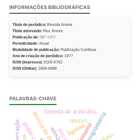
INFORMAÇÕES BIBLIOGRÁFICAS
Título do periódico:
Revista Árvore
Título abreviado:
Rev. Árvore
Publicação de:
SIF / UFV
Periodicidade:
Anual
Modalidade de publicação:
Publicação Contínua
Ano de criação do periódico:
1977
ISSN (Impresso):
0100-6762
ISSN (Online):
1806-9088
PALAVRAS-CHAVE
floresta de araucária
técnica de decepa
fotogrametria
murici
biomassa
lignina
adesão