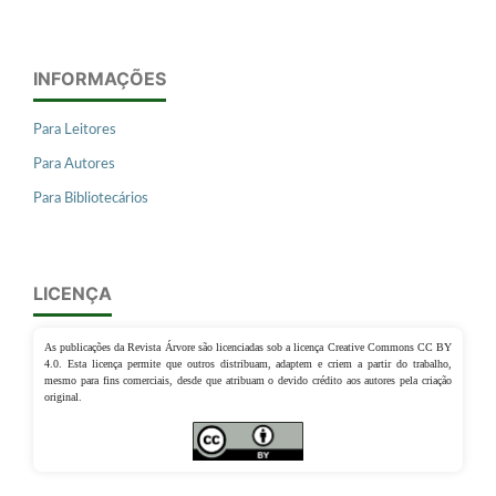
INFORMAÇÕES
Para Leitores
Para Autores
Para Bibliotecários
LICENÇA
As publicações da Revista Árvore são licenciadas sob a licença Creative Commons CC BY
4.0. Esta licença permite que outros distribuam, adaptem e criem a partir do trabalho,
mesmo para fins comerciais, desde que atribuam o devido crédito aos autores pela criação
original.