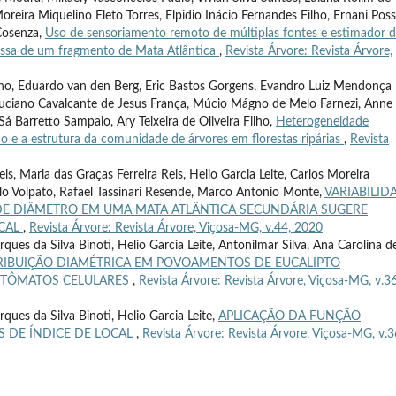
eira Miquelino Eleto Torres, Elpidio Inácio Fernandes Filho, Ernani Poss
Cosenza,
Uso de sensoriamento remoto de múltiplas fontes e estimador 
massa de um fragmento de Mata Atlântica
,
Revista Árvore: Revista Árvore,
elho, Eduardo van den Berg, Eric Bastos Gorgens, Evandro Luiz Mendonça
Luciano Cavalcante de Jesus França, Múcio Mágno de Melo Farnezi, Anne
Sá Barretto Sampaio, Ary Teixeira de Oliveira Filho,
Heterogeneidade
e a estrutura da comunidade de árvores em florestas ripárias
,
Revista
s, Maria das Graças Ferreira Reis, Helio Garcia Leite, Carlos Moreira
lo Volpato, Rafael Tassinari Resende, Marco Antonio Monte,
VARIABILID
 DE DIÂMETRO EM UMA MATA ATLÂNTICA SECUNDÁRIA SUGERE
OCAL
,
Revista Árvore: Revista Árvore, Viçosa-MG, v.44, 2020
ues da Silva Binoti, Helio Garcia Leite, Antonilmar Silva, Ana Carolina d
IBUIÇÃO DIAMÉTRICA EM POVOAMENTOS DE EUCALIPTO
UTÔMATOS CELULARES
,
Revista Árvore: Revista Árvore, Viçosa-MG, v.36
ues da Silva Binoti, Helio Garcia Leite,
APLICAÇÃO DA FUNÇÃO
 DE ÍNDICE DE LOCAL
,
Revista Árvore: Revista Árvore, Viçosa-MG, v.3