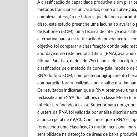
A classificação da capacidade produtiva é um pilar p
métodos tradicionais univariados, como a curva-guia,
complexa interação de fatores que definem a produti
disso, este estudo preenche uma lacuna ao avaliar o
de Kohonen (SOM), uma técnica de inteligência artifi
alternativa para a estratificação de povoamentos com
objetivo foi comparar a classificação obtida pelo m
abordagem via rede neural artificial (RNA), avaliando
última. Para isso, dados de 750 talhões de eucalipt
classificados pelo método da curva-guia (modelo d
RNA do tipo SOM, com posterior agrupamento hierár
comparação foram realizadas por análise discriminant
Os resultados indicaram que a RNA promoveu uma es
reclassificando 26% dos talhões da classe Média (curv
Inferior e refinando a classe Superior para um grupo
clusters da RNA foi validada por análise discriminan
acurácia geral de 69,9%. Conclui-se que a RNA é supe
fornecendo uma classificação multidimensional mais 
sensibilidade na detecção de áreas de baixa produtiv