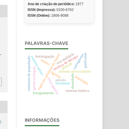
Ano de criação do periódico:
1977
ISSN (Impresso):
0100-6762
ISSN (Online):
1806-9088
PALAVRAS-CHAVE
uso múltiplo
partículas
catingueira
espécies arbóreas do brasil
-
técnica de decepa
fertirrigação
estresse salino
estrutura de população
murici
altitude
geotecnologias
sistema antioxidante
lignina
densidade
fenologia
troca gasosa
adesão
biomassa
estresse hídrico
fotogrametria
INFORMAÇÕES
,