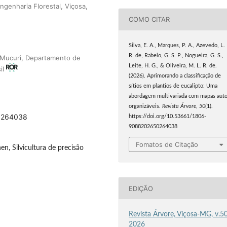
genharia Florestal, Viçosa,
COMO CITAR
Silva, E. A., Marques, P. A., Azevedo, L.
R. de, Rabelo, G. S. P., Nogueira, G. S.,
 Mucuri, Departamento de
Leite, H. G., & Oliveira, M. L. R. de.
il
(2026). Aprimorando a classificação de
sítios em plantios de eucalipto: Uma
abordagem multivariada com mapas auto
organizáveis.
Revista Árvore
,
50
(1).
50264038
https://doi.org/10.53661/1806-
9088202650264038
Fomatos de Citação
n, Silvicultura de precisão
EDIÇÃO
Revista Árvore, Viçosa-MG, v.50
2026