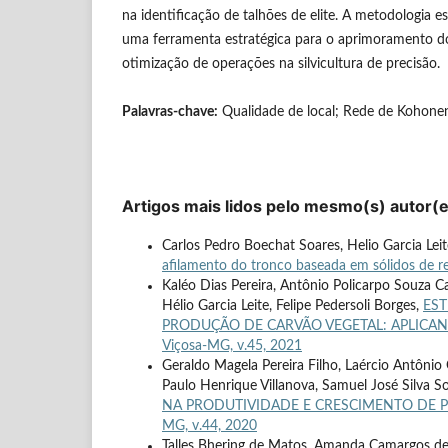
na identificação de talhões de elite. A metodologia e
uma ferramenta estratégica para o aprimoramento d
otimização de operações na silvicultura de precisão.
Palavras-chave:
Qualidade de local; Rede de Kohonen;
Artigos mais lidos pelo mesmo(s) autor(
Carlos Pedro Boechat Soares, Helio Garcia Leit
afilamento do tronco baseada em sólidos de 
Kaléo Dias Pereira, Antônio Policarpo Souza Ca
Hélio Garcia Leite, Felipe Pedersoli Borges,
EST
PRODUÇÃO DE CARVÃO VEGETAL: APLIC
Viçosa-MG, v.45, 2021
Geraldo Magela Pereira Filho, Laércio Antônio
Paulo Henrique Villanova, Samuel José Silva So
NA PRODUTIVIDADE E CRESCIMENTO DE P
MG, v.44, 2020
Talles Bhering de Matos, Amanda Camargos de 