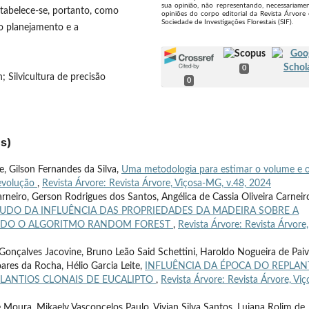
sua opinião, não representando, necessariamen
stabelece-se, portanto, como
opiniões do corpo editorial da Revista Árvore
Sociedade de Investigações Florestais (SIF).
o planejamento e a
0
 Silvicultura de precisão
0
es)
e, Gilson Fernandes da Silva,
Uma metodologia para estimar o volume e 
revolução
,
Revista Árvore: Revista Árvore, Viçosa-MG, v.48, 2024
rneiro, Gerson Rodrigues dos Santos, Angélica de Cassia Oliveira Carneir
UDO DA INFLUÊNCIA DAS PROPRIEDADES DA MADEIRA SOBRE A
ANDO O ALGORITMO RANDOM FOREST
,
Revista Árvore: Revista Árvore,
 Gonçalves Jacovine, Bruno Leão Said Schettini, Haroldo Nogueira de Paiv
ares da Rocha, Hélio Garcia Leite,
INFLUÊNCIA DA ÉPOCA DO REPLAN
LANTIOS CLONAIS DE EUCALIPTO
,
Revista Árvore: Revista Árvore, Viç
Moura, Mikaely Vasconcelos Paulo, Vivian Silva Santos, Luiana Rolim de