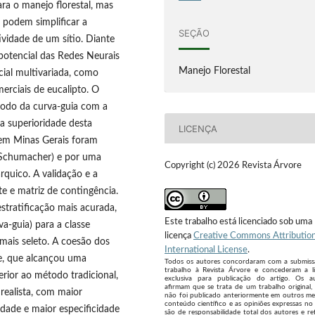
ara o manejo florestal, mas
 podem simplificar a
SEÇÃO
vidade de um sítio. Diante
 potencial das Redes Neurais
Manejo Florestal
cial multivariada, como
erciais de eucalipto. O
étodo da curva-guia com a
 a superioridade desta
LICENÇA
o em Minas Gerais foram
e Schumacher) e por uma
Copyright (c) 2026 Revista Árvore
quico. A validação e a
e e matriz de contingência.
tratificação mais acurada,
Este trabalho está licenciado sob uma
a-guia) para a classe
licença
Creative Commons Attribution
 mais seleto. A coesão dos
International License
.
te, que alcançou uma
Todos os autores concordaram com a submis
trabalho à Revista Árvore e concederam a l
rior ao método tradicional,
exclusiva para publicação do artigo. Os a
afirmam que se trata de um trabalho original,
realista, com maior
não foi publicado anteriormente em outros me
conteúdo científico e as opiniões expressas no 
idade e maior especificidade
são de responsabilidade total dos autores e re