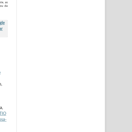
te, as
 ou da
o
o,
a,
TIO
osa-