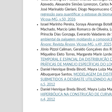
Azevedo, Alexandre Simões Lorenzon, Carlos Mor
José Marinaldo Gleriani, Diogo Nepomuceno 
regressão para quantificar o estoque de bio
Viçosa-MG, v.50, 2026
Israel Marinho Pereira, Soraya Alvarenga Bot
Machado, Marcio Leles Romarco de Oliveira, 
Prinscila Dias Gonzaga, Everardo Valadares de 
ambiental da paisagem moldando a composição 
Árvore: Revista Árvore, Viçosa-MG, v.49, 2025
Jônio Pizzol Caliman, Geraldo Gonçalves dos Rei
Miquelino Eleto Torres, Margarete Marin Lorde
TEMPORAL E ESPACIAL DA DISTRIBUIÇÃO
PRÁTICAS DE MANEJO ESPECÍFICAS DO L
Daniel Henrique Breda Binoti, Mayra Luiza Marq
Albuquerque Santos,
MODELAGEM DA DISTR
SUBMETIDOS A DESBASTE UTILIZANDO A
n.5, 2012
Daniel Henrique Breda Binoti, Mayra Luiza Marq
HIPERBÓLICA NA CONSTRUÇÃO DE CURVAS
n.4, 2012