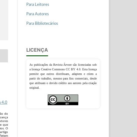
Para Leitores
Para Autores
Para Bibliotecários
LICENÇA
As publicações da Revista Árvore são licenciadas sob
a licença Creative Commons CC BY 4.0. Esta licença
permite que outros distribuam, adaptem e criem a
partir do trabalho, mesmo para fins comerciais, desde
que atribuam o devido crédito aos autores pela criação
original.
 4.0
são do
icença
utores
 e que
ios. O
artigo
fletem