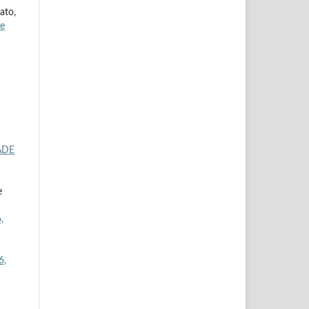
ato,
de
ADE
e
,
6,