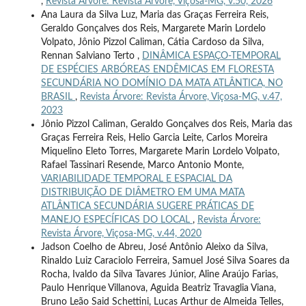
,
Revista Árvore: Revista Árvore, Viçosa-MG, v.50, 2026
Ana Laura da Silva Luz, Maria das Graças Ferreira Reis,
Geraldo Gonçalves dos Reis, Margarete Marin Lordelo
Volpato, Jônio Pizzol Caliman, Cátia Cardoso da Silva,
Rennan Salviano Terto ,
DINÂMICA ESPAÇO-TEMPORAL
DE ESPÉCIES ARBÓREAS ENDÊMICAS EM FLORESTA
SECUNDÁRIA NO DOMÍNIO DA MATA ATLÂNTICA, NO
BRASIL
,
Revista Árvore: Revista Árvore, Viçosa-MG, v.47,
2023
Jônio Pizzol Caliman, Geraldo Gonçalves dos Reis, Maria das
Graças Ferreira Reis, Helio Garcia Leite, Carlos Moreira
Miquelino Eleto Torres, Margarete Marin Lordelo Volpato,
Rafael Tassinari Resende, Marco Antonio Monte,
VARIABILIDADE TEMPORAL E ESPACIAL DA
DISTRIBUIÇÃO DE DIÂMETRO EM UMA MATA
ATLÂNTICA SECUNDÁRIA SUGERE PRÁTICAS DE
MANEJO ESPECÍFICAS DO LOCAL
,
Revista Árvore:
Revista Árvore, Viçosa-MG, v.44, 2020
Jadson Coelho de Abreu, José Antônio Aleixo da Silva,
Rinaldo Luiz Caraciolo Ferreira, Samuel José Silva Soares da
Rocha, Ivaldo da Silva Tavares Júnior, Aline Araújo Farias,
Paulo Henrique Villanova, Aguida Beatriz Travaglia Viana,
Bruno Leão Said Schettini, Lucas Arthur de Almeida Telles,