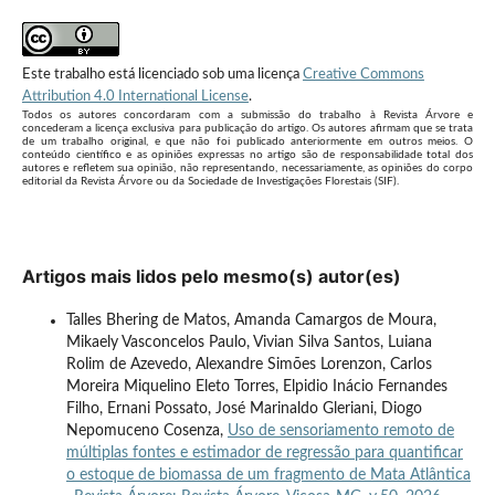
Este trabalho está licenciado sob uma licença
Creative Commons
Attribution 4.0 International License
.
Todos os autores concordaram com a submissão do trabalho à Revista Árvore e
concederam a licença exclusiva para publicação do artigo. Os autores afirmam que se trata
de um trabalho original, e que não foi publicado anteriormente em outros meios. O
conteúdo científico e as opiniões expressas no artigo são de responsabilidade total dos
autores e refletem sua opinião, não representando, necessariamente, as opiniões do corpo
editorial da Revista Árvore ou da Sociedade de Investigações Florestais (SIF).
Artigos mais lidos pelo mesmo(s) autor(es)
Talles Bhering de Matos, Amanda Camargos de Moura,
Mikaely Vasconcelos Paulo, Vivian Silva Santos, Luiana
Rolim de Azevedo, Alexandre Simões Lorenzon, Carlos
Moreira Miquelino Eleto Torres, Elpidio Inácio Fernandes
Filho, Ernani Possato, José Marinaldo Gleriani, Diogo
Nepomuceno Cosenza,
Uso de sensoriamento remoto de
múltiplas fontes e estimador de regressão para quantificar
o estoque de biomassa de um fragmento de Mata Atlântica