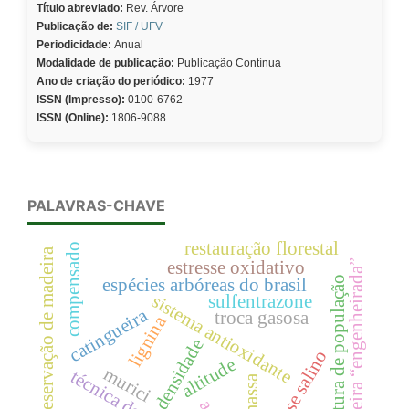
Título abreviado:
Rev. Árvore
Publicação de:
SIF / UFV
Periodicidade:
Anual
Modalidade de publicação:
Publicação Contínua
Ano de criação do periódico:
1977
ISSN (Impresso):
0100-6762
ISSN (Online):
1806-9088
PALAVRAS-CHAVE
restauração florestal
compensado
preservação de madeira
estresse oxidativo
madeira “engenheirada”
estrutura de população
espécies arbóreas do brasil
sistema antioxidante
sulfentrazone
catingueira
troca gasosa
lignina
densidade
estresse salino
altitude
murici
técnica de decepa
biomassa