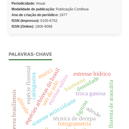
Periodicidade:
Anual
Modalidade de publicação:
Publicação Contínua
Ano de criação do periódico:
1977
ISSN (Impresso):
0100-6762
ISSN (Online):
1806-9088
PALAVRAS-CHAVE
espécie florestal
murici
espécies arbóreas do brasil
estresse hídrico
catingueira
estresse salino
densidade
biomassa
uso do solo
floresta de araucária
hevea brasiliensis
troca gasosa
altitude
sistema antioxidante
lignina
adesão
técnica de decepa
fotogrametria