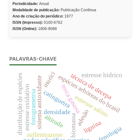
Periodicidade:
Anual
Modalidade de publicação:
Publicação Contínua
Ano de criação do periódico:
1977
ISSN (Impresso):
0100-6762
ISSN (Online):
1806-9088
PALAVRAS-CHAVE
murici
estresse hídrico
técnica de decepa
distribuição de espécies
espécies arbóreas do brasil
sistema antioxidante
troca gasosa
estresse oxidativo
catingueira
fotogrametria
estresse salino
adesão
densidade
biomassa
altitude
lignina
fenologia
sulfentrazone