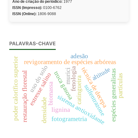
Ano de criação do periódico:
1977
ISSN (Impresso):
0100-6762
ISSN (Online):
1806-9088
PALAVRAS-CHAVE
adesão
poder calorífico superior
revigoramento de espécies arbóreas
uso do solo
altitude
técnica de decepa
fenologia
murici
espécies generalistas
troca gasosa
restauração florestal
estresse salino
partículas
catingueira
biomassa
sulfentrazone
sistema antioxidante
densidade
lignina
fotogrametria