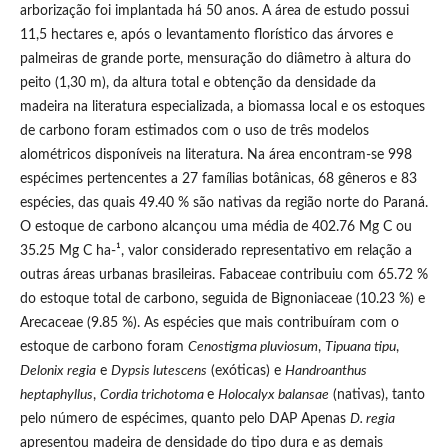
arborização foi implantada há 50 anos. A área de estudo possui
11,5 hectares e, após o levantamento florístico das árvores e
palmeiras de grande porte, mensuração do diâmetro à altura do
peito (1,30 m), da altura total e obtenção da densidade da
madeira na literatura especializada, a biomassa local e os estoques
de carbono foram estimados com o uso de três modelos
alométricos disponíveis na literatura. Na área encontram-se 998
espécimes pertencentes a 27 famílias botânicas, 68 gêneros e 83
espécies, das quais 49.40 % são nativas da região norte do Paraná.
O estoque de carbono alcançou uma média de 402.76 Mg C ou
35.25 Mg C ha-¹, valor considerado representativo em relação a
outras áreas urbanas brasileiras. Fabaceae contribuiu com 65.72 %
do estoque total de carbono, seguida de Bignoniaceae (10.23 %) e
Arecaceae (9.85 %). As espécies que mais contribuíram com o
estoque de carbono foram
Cenostigma pluviosum
,
Tipuana tipu
,
Delonix regia
e
Dypsis lutescens
(exóticas) e
Handroanthus
heptaphyllus
,
Cordia trichotoma
e
Holocalyx balansae
(nativas), tanto
pelo número de espécimes, quanto pelo DAP Apenas
D. regia
apresentou madeira de densidade do tipo dura e as demais