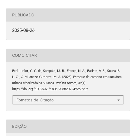
PUBLICADO
2025-08-26
COMO CITAR
Broi Junior, C. C. da, Sampaio, M. B., França, N. A., Batista, V. S., Souza, B.
L. O., & Milaneze-Gutierre, M. A. (2025). Estoque de carbono em uma área
urbana arborizada há 50 anos.
Revista Árvore
,
49
(1).
https://doi.org/10.53661/1806-9088202549263919
Fomatos de Citação
EDIÇÃO