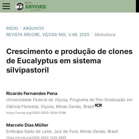
INÍCIO
/
ARQUIVOS
/
REVISTA ÁRVORE, VIÇOSA-MG, V.49, 2025
/
Silvicultura
Crescimento e produção de clones
de Eucalyptus em sistema
silvipastoril
Ricardo Fernandes Pena
Universidade Federal de Viçosa, Programa de Pós-Graduação em
Ciência Florestal, Viçosa, Minas Gerais, Brasil
https://orcid.org/0000-0003-1926-0198
Marcelo Dias Müller
Embrapa Gado de Leite, Juiz de Fora, Minas Gerais, Brasil
https://orcid.org/0000-0003-1225-0659