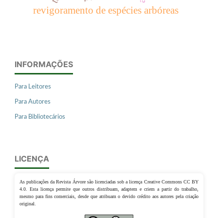
revigoramento de espécies arbóreas
INFORMAÇÕES
Para Leitores
Para Autores
Para Bibliotecários
LICENÇA
As publicações da Revista Árvore são licenciadas sob a licença Creative Commons CC BY
4.0. Esta licença permite que outros distribuam, adaptem e criem a partir do trabalho,
mesmo para fins comerciais, desde que atribuam o devido crédito aos autores pela criação
original.