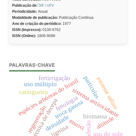
Publicação de:
SIF / UFV
Periodicidade:
Anual
Modalidade de publicação:
Publicação Contínua
Ano de criação do periódico:
1977
ISSN (Impresso):
0100-6762
ISSN (Online):
1806-9088
PALAVRAS-CHAVE
partículas
fertirrigação
estresse salino
espécies arbóreas do brasil
uso múltiplo
sistema antioxidante
catingueira
fenologia
técnica de decepa
troca gasosa
regeneração
biomassa
densidade
altitude
murici
adesão
lignina
uso do solo