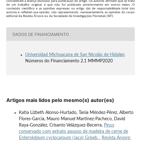
concederam a licença exclusiva para publicação do artigo. Os autores afirmam que se trata
de um trabalho original, e que não foi publicado anteriormente em outros meios. O
conteúdo científico e as opiniões expressas no artigo são de responsabilidade total dos
autores e refletem sua opinião, não representando, necessariamente, as opiniões do corpo
editorial da Revista Árvore ou da Sociedade de Investigações Florestais (SIF).
DADOS DE FINANCIAMENTO
Universidad Michoacana de San Nicolás de Hidalgo
Números do Financiamento 2.1 MMMP2020
Artigos mais lidos pelo mesmo(s) autor(es)
Katia Lizbeth Alonso-Hurtado, Tania Méndez-Pérez, Alberto
Flores-García, Mauro Manuel Martínez-Pacheco, David
Raya-González, Crisanto Velázquez-Becerra,
Pinus
conservado com extrato aquoso de madeira de cerne de
Enterolobium cyclocarpum (Jacq) Griseb.
,
Revista Árvore: