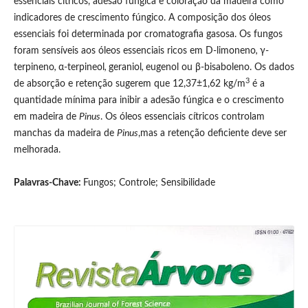
essenciais cítricos, adesão fúngica e coloração da madeira como
indicadores de crescimento fúngico. A composição dos óleos
essenciais foi determinada por cromatografia gasosa. Os fungos
foram sensíveis aos óleos essenciais ricos em D-limoneno
,
γ-
terpineno
,
α-terpineol
,
geraniol
,
eugenol ou β-bisaboleno. Os dados
3
de absorção e retenção sugerem que 12,37±1,62 kg/m
é a
quantidade mínima para inibir a adesão fúngica e o crescimento
em madeira de
Pinus
. Os óleos essenciais cítricos controlam
manchas da madeira de
Pinus
,mas a retenção deficiente deve ser
melhorada.
Palavras-Chave:
Fungos; Controle; Sensibilidade