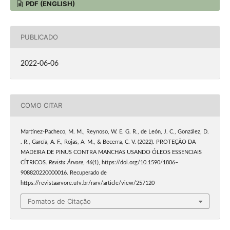
PDF (ENGLISH)
PUBLICADO
2022-06-06
COMO CITAR
Martínez-Pacheco, M. M., Reynoso, W. E. G. R., de León, J. C., González, D.
. R., García, A. F., Rojas, A. M., & Becerra, C. V. (2022). PROTEÇÃO DA
MADEIRA DE PINUS CONTRA MANCHAS USANDO ÓLEOS ESSENCIAIS
CÍTRICOS.
Revista Árvore
,
46
(1), https://doi.org/10.1590/1806–
908820220000016. Recuperado de
https://revistaarvore.ufv.br/rarv/article/view/257120
Fomatos de Citação