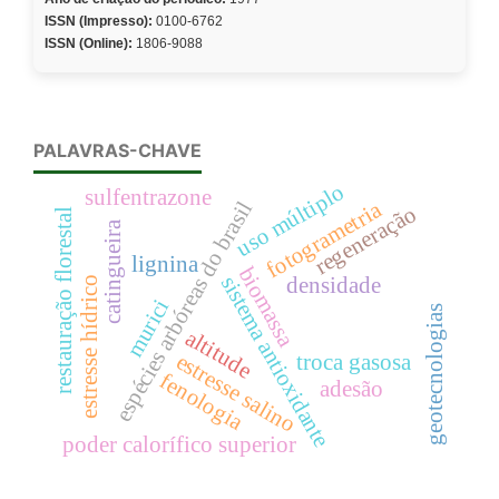
ISSN (Impresso):
0100-6762
ISSN (Online):
1806-9088
PALAVRAS-CHAVE
uso múltiplo
sulfentrazone
espécies arbóreas do brasil
fotogrametria
regeneração
restauração florestal
catingueira
lignina
biomassa
sistema antioxidante
densidade
estresse hídrico
murici
geotecnologias
altitude
estresse salino
troca gasosa
fenologia
adesão
poder calorífico superior