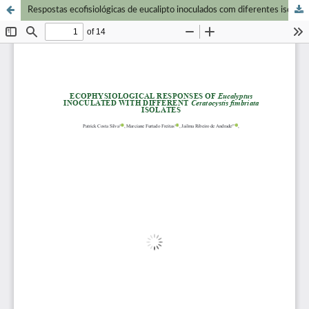
Respostas ecofisiológicas de eucalipto inoculados com diferentes isolados de Ceratocystis fimbriata